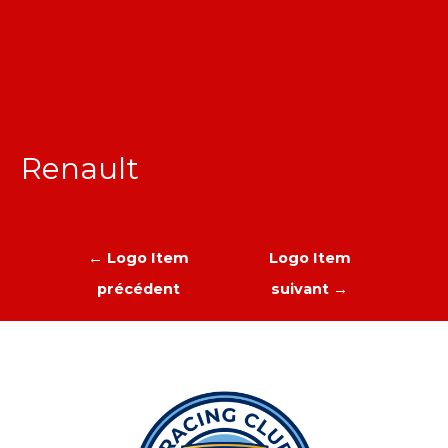
Renault
Navigation
←
Logo Item
Logo Item
de
précédent
suivant
→
l’article