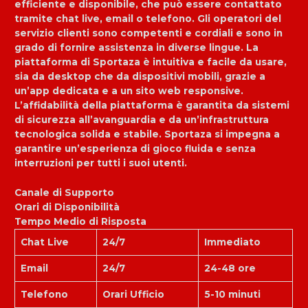
efficiente e disponibile, che può essere contattato
tramite chat live, email o telefono. Gli operatori del
servizio clienti sono competenti e cordiali e sono in
grado di fornire assistenza in diverse lingue. La
piattaforma di Sportaza è intuitiva e facile da usare,
sia da desktop che da dispositivi mobili, grazie a
un’app dedicata e a un sito web responsive.
L’affidabilità della piattaforma è garantita da sistemi
di sicurezza all’avanguardia e da un’infrastruttura
tecnologica solida e stabile. Sportaza si impegna a
garantire un’esperienza di gioco fluida e senza
interruzioni per tutti i suoi utenti.
Canale di Supporto
Orari di Disponibilità
Tempo Medio di Risposta
Chat Live
24/7
Immediato
Email
24/7
24-48 ore
Telefono
Orari Ufficio
5-10 minuti