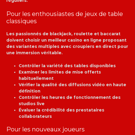
réguliers.
Pour les enthousiastes de jeux de table
classiques
Les passionnés de blackjack, roulette et baccarat
doivent choisir un meilleur casino en ligne proposant
des variantes multiples avec croupiers en direct pour
une immersion véritable.
Contrôler la variété des tables disponibles
Examiner les limites de mise offerts
habituellement
Vérifier la qualité des diffusions vidéo en haute
définition
Contrôler les heures de fonctionnement des
studios live
Évaluer la crédibilité des prestataires
collaborateurs
Pour les nouveaux joueurs