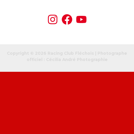
Copyright © 2026 Racing Club Fléchois | Photographe
officiel : Cécilia André Photographie