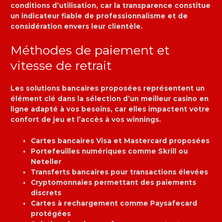
conditions d’utilisation, car la transparence constitue
un indicateur fiable de professionnalisme et de
considération envers leur clientèle.
Méthodes de paiement et
vitesse de retrait
Les solutions bancaires proposées représentent un
élément clé dans la sélection d’un meilleur casino en
ligne adapté à vos besoins, car elles impactent votre
confort de jeu et l’accès à vos winnings.
Cartes bancaires Visa et Mastercard proposées
Portefeuilles numériques comme Skrill ou
Neteller
Transferts bancaires pour transactions élevées
Cryptomonnaies permettant des paiements
discrets
Cartes à rechargement comme Paysafecard
protégées