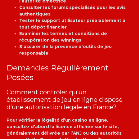
l’autorité émettrice
Consulter les forums spécialisés pour les avis
authentiques
Tester le support utilisateur préalablement à
tout dépôt financier
Examiner les termes et conditions de
récupération des winnings
S’assurer de la présence d’outils de jeu
responsable
Demandes Régulièrement
Posées
Comment contrôler qu’un
établissement de jeu en ligne dispose
d’une autorisation légale en France?
Pour vérifier la légalité d’un casino en ligne,
consultez d’abord la licence affichée sur le site,
généralement délivrée par l’ANJ ou des autorités