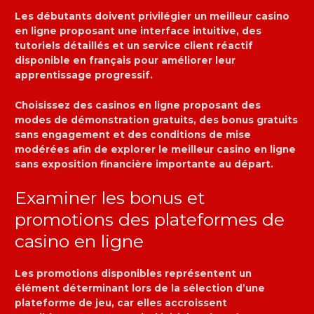
Les débutants doivent privilégier un meilleur casino
en ligne proposant une interface intuitive, des
tutoriels détaillés et un service client réactif
disponible en français pour améliorer leur
apprentissage progressif.
Choisissez des casinos en ligne proposant des
modes de démonstration gratuits, des bonus gratuits
sans engagement et des conditions de mise
modérées afin de explorer le meilleur casino en ligne
sans exposition financière importante au départ.
Examiner les bonus et
promotions des plateformes de
casino en ligne
Les promotions disponibles représentent un
élément déterminant lors de la sélection d’une
plateforme de jeu, car elles accroissent