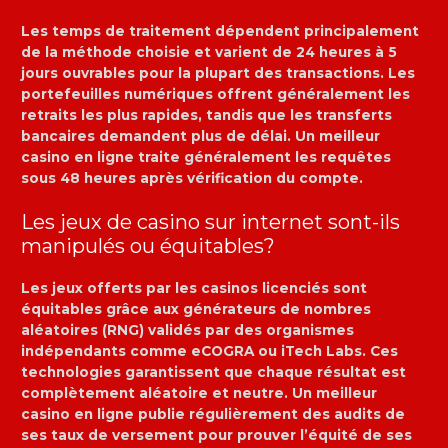
Les temps de traitement dépendent principalement
de la méthode choisie et varient de 24 heures à 5
jours ouvrables pour la plupart des transactions. Les
portefeuilles numériques offrent généralement les
retraits les plus rapides, tandis que les transferts
bancaires demandent plus de délai. Un meilleur
casino en ligne traite généralement les requêtes
sous 48 heures après vérification du compte.
Les jeux de casino sur internet sont-ils
manipulés ou équitables?
Les jeux offerts par les casinos licenciés sont
équitables grâce aux générateurs de nombres
aléatoires (RNG) validés par des organismes
indépendants comme eCOGRA ou iTech Labs. Ces
technologies garantissent que chaque résultat est
complètement aléatoire et neutre. Un meilleur
casino en ligne publie régulièrement des audits de
ses taux de versement pour prouver l’équité de ses