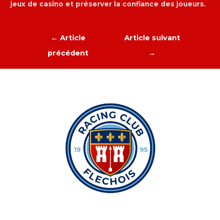
jeux de casino et préserver la confiance des joueurs.
Navigation
←
Article
Article suivant
de
précédent
→
l’article