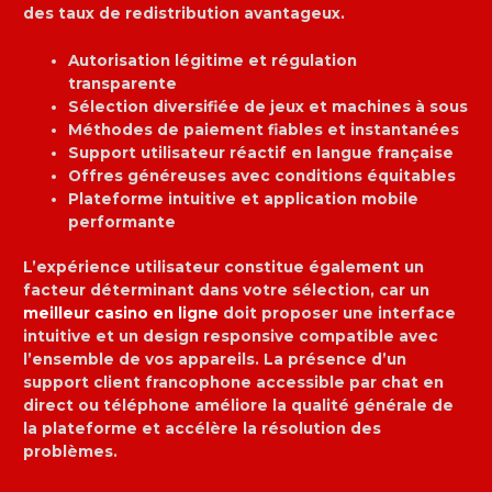
des taux de redistribution avantageux.
Autorisation légitime et régulation
transparente
Sélection diversifiée de jeux et machines à sous
Méthodes de paiement fiables et instantanées
Support utilisateur réactif en langue française
Offres généreuses avec conditions équitables
Plateforme intuitive et application mobile
performante
L’expérience utilisateur constitue également un
facteur déterminant dans votre sélection, car un
meilleur casino en ligne
doit proposer une interface
intuitive et un design responsive compatible avec
l’ensemble de vos appareils. La présence d’un
support client francophone accessible par chat en
direct ou téléphone améliore la qualité générale de
la plateforme et accélère la résolution des
problèmes.