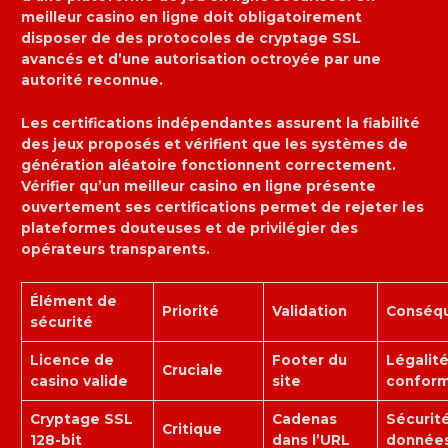
meilleur casino en ligne doit obligatoirement
disposer de des protocoles de cryptage SSL
avancés et d’une autorisation octroyée par une
autorité reconnue.
Les certifications indépendantes assurent la fiabilité
des jeux proposés et vérifient que les systèmes de
génération aléatoire fonctionnent correctement.
Vérifier qu’un meilleur casino en ligne présente
ouvertement ses certifications permet de rejeter les
plateformes douteuses et de privilégier des
opérateurs transparents.
Élément de
Priorité
Validation
Conséq
sécurité
Licence de
Footer du
Légalité
Cruciale
casino valide
site
conform
Cryptage SSL
Cadenas
Sécurit
Critique
128-bit
dans l’URL
donnée