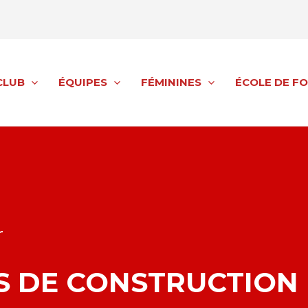
CLUB
CLUB
ÉQUIPES
ÉQUIPES
FÉMININES
FÉMININES
ÉCOLE DE F
ÉCOLE DE F
r
S DE CONSTRUCTION