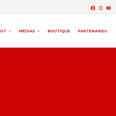
OOT
OOT
MÉDIAS
MÉDIAS
BOUTIQUE
BOUTIQUE
PARTENAIRES
PARTENAIRES