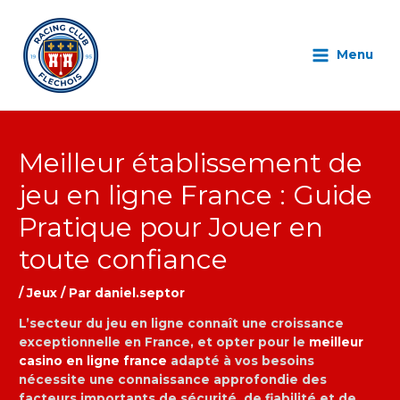
Aller
au
contenu
Menu
Main
Menu
Meilleur établissement de
jeu en ligne France : Guide
Pratique pour Jouer en
toute confiance
/
Jeux
/ Par
daniel.septor
L’secteur du jeu en ligne connaît une croissance
exceptionnelle en France, et opter pour le
meilleur
casino en ligne france
adapté à vos besoins
nécessite une connaissance approfondie des
facteurs importants de sécurité, de fiabilité et de