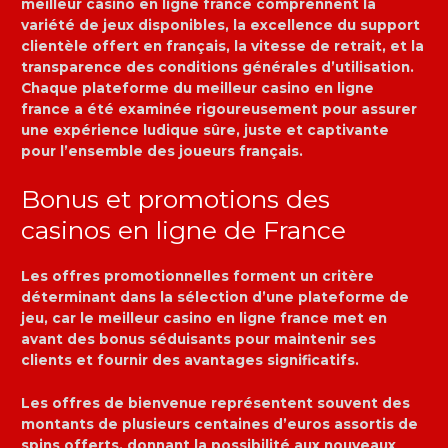
meilleur casino en ligne france comprennent la
variété de jeux disponibles, la excellence du support
clientèle offert en français, la vitesse de retrait, et la
transparence des conditions générales d’utilisation.
Chaque plateforme du meilleur casino en ligne
france a été examinée rigoureusement pour assurer
une expérience ludique sûre, juste et captivante
pour l’ensemble des joueurs français.
Bonus et promotions des
casinos en ligne de France
Les offres promotionnelles forment un critère
déterminant dans la sélection d’une plateforme de
jeu, car le meilleur casino en ligne france met en
avant des bonus séduisants pour maintenir ses
clients et fournir des avantages significatifs.
Les offres de bienvenue représentent souvent des
montants de plusieurs centaines d’euros assortis de
spins offerts, donnant la possibilité aux nouveaux