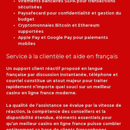
Virements bancaires SEPA pour transactions
sécurisées
Paysafecard pour confidentialité et gestion du
budget
Cryptomonnaies Bitcoin et Ethereum
supportées
Apple Pay et Google Pay pour paiements
mobiles
Service à la clientèle et aide en français
Un support client réactif proposé en langue
française par discussion instantanée, téléphone et
courriel constitue un atout majeur pour traiter
rapidement n’importe quel souci sur un meilleur
casino en ligne france moderne.
La qualité de l’assistance se évalue par la vitesse de
réaction, la compétence des conseillers et la
disponibilité étendue, éléments essentiels pour
qu’un meilleur casino en ligne france puisse combler
entièrement sa base de clients francophones