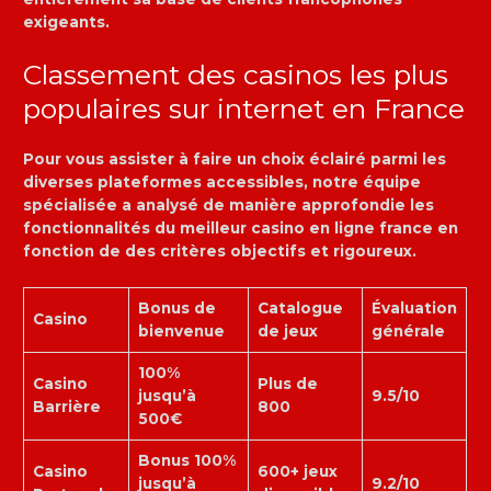
exigeants.
Classement des casinos les plus
populaires sur internet en France
Pour vous assister à faire un choix éclairé parmi les
diverses plateformes accessibles, notre équipe
spécialisée a analysé de manière approfondie les
fonctionnalités du meilleur casino en ligne france en
fonction de des critères objectifs et rigoureux.
Bonus de
Catalogue
Évaluation
Casino
bienvenue
de jeux
générale
100%
Casino
Plus de
jusqu’à
9.5/10
Barrière
800
500€
Bonus 100%
Casino
600+ jeux
jusqu’à
9.2/10