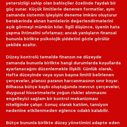
yetersizliği sahip olan bahisçiler özelinde faydalı bir
güç sunar. Küçük limitlerle denenen formatlar, aynı
zamanda sistemin işleyişini deneme imkânı oluşturur
beraberinde alınan hamlelerin değerlendirmelerini
açık görmeyi mümkün kılar. İlgili düşünce, üyenin hata
yapma ihtimalini sıfırlamaz; ancak yanlışların finansal
bununla birlikte psikolojik şiddetini gözle görülür
şekilde azaltır.
Düzey kontrolü temelde finansın ne düzeyde
zamanda bununla birlikte hangi durumlarda koşullarda
ayarlanacağını düzenlemekle ilişkili. Günlük olarak,
Hafta düzeyinde veya oyun başına limitli belirlenen
çerçeveler, plansız paranın harcanmasının sınır koyar.
Bilhassa bütçe kaybı oluştuğunda mevcut çerçeveler,
duygusal hissetmelerle yoğun riskler alınmasını
engelleyici sağlam bir kontrol mekanizması
niteliğinde çalışır. Sonuç olarak katılım, tansiyon
nedenine etkilenmeden eğlence odaklı kalabilir.
Bütçe bununla birlikte düzey yönetimini adapte eden