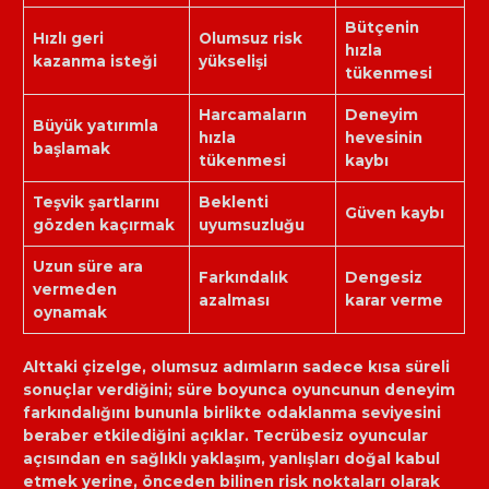
Bütçenin
Hızlı geri
Olumsuz risk
hızla
kazanma isteği
yükselişi
tükenmesi
Harcamaların
Deneyim
Büyük yatırımla
hızla
hevesinin
başlamak
tükenmesi
kaybı
Teşvik şartlarını
Beklenti
Güven kaybı
gözden kaçırmak
uyumsuzluğu
Uzun süre ara
Farkındalık
Dengesiz
vermeden
azalması
karar verme
oynamak
Alttaki çizelge, olumsuz adımların sadece kısa süreli
sonuçlar verdiğini; süre boyunca oyuncunun deneyim
farkındalığını bununla birlikte odaklanma seviyesini
beraber etkilediğini açıklar. Tecrübesiz oyuncular
açısından en sağlıklı yaklaşım, yanlışları doğal kabul
etmek yerine, önceden bilinen risk noktaları olarak