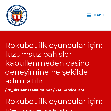
Aller
au
contenu
Menu
Main
Menu
Rokubet ilk oyuncular için:
lüzumsuz bahisler
kabullenmeden casino
deneyimine ne şekilde
adım atılır
/
rb_siralanhaselhurst.net
/ Par
Service Bot
Rokubet ilk oyuncular için: