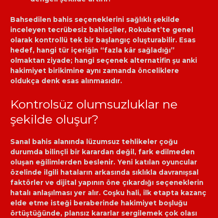
Bahsedilen bahis seçeneklerini sağlıklı şekilde
inceleyen tecrübesiz bahisçiler, Rokubet’te genel
olarak kontrollü tek bir başlangıç oluşturabilir. Esas
hedef, hangi tür içeriğin “fazla kâr sağladığı”
olmaktan ziyade; hangi seçenek alternatifin şu anki
hakimiyet birikimine aynı zamanda önceliklere
oldukça denk esas alınmasıdır.
Kontrolsüz olumsuzluklar ne
şekilde oluşur?
Sanal bahis alanında lüzumsuz tehlikeler çoğu
durumda bilinçli bir karardan değil, fark edilmeden
oluşan eğilimlerden beslenir. Yeni katılan oyuncular
özelinde ilgili hataların arkasında sıklıkla davranışsal
faktörler ve dijital yapının öne çıkardığı seçeneklerin
hatalı anlaşılması yer alır. Coşku hali, ilk etapta kazanç
elde etme isteği beraberinde hakimiyet boşluğu
örtüştüğünde, plansız kararlar sergilemek çok olası