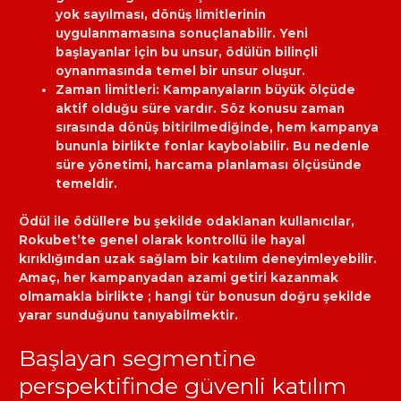
yok sayılması, dönüş limitlerinin
uygulanmamasına sonuçlanabilir. Yeni
başlayanlar için bu unsur, ödülün bilinçli
oynanmasında temel bir unsur oluşur.
Zaman limitleri: Kampanyaların büyük ölçüde
aktif olduğu süre vardır. Söz konusu zaman
sırasında dönüş bitirilmediğinde, hem kampanya
bununla birlikte fonlar kaybolabilir. Bu nedenle
süre yönetimi, harcama planlaması ölçüsünde
temeldir.
Ödül ile ödüllere bu şekilde odaklanan kullanıcılar,
Rokubet’te genel olarak kontrollü ile hayal
kırıklığından uzak sağlam bir katılım deneyimleyebilir.
Amaç, her kampanyadan azami getiri kazanmak
olmamakla birlikte ; hangi tür bonusun doğru şekilde
yarar sunduğunu tanıyabilmektir.
Başlayan segmentine
perspektifinde güvenli katılım