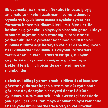
İlk oyuncular bakımından Rokubet’in esas işleyişini
anlamak, tehlikeleri azaltmanın temel adımıdır.
Oyunların büyük kısmı şansa dayalıdır ayrıca her
formatın benzersiz dinamikleri, limit ölçekleri ile
katılım akışı yer alır. Dolayısıyla sistemin genel kitleye
standart biçimde hitap etmediğini fark etmek
yerindedir. Bazı oyuncular nezdinde sınırlı bahisli
bununla birlikte ağır ilerleyen oyunlar daha uygunken,
bazı kullanıcılar çoğunlukla aksiyonlu formatlara
tercih edebilir. Planlı istikrarlı bir giriş, bu oyun
çeşitlerini ön aşamada seviyede gözlemleyip
beklentileri bilinçli biçimde şekillendirmekle
mümkündür.
Rokubet’i bilinçli yorumlamak, birlikte özel kısıtların
gözetmeyi da şart koşar. Sistem ne düzeyde sade
görünse de, deneyimin seviyesi önemli ölçüde
oyuncunun tutumuna şekillenir. Gerçekçi hedeflerle
yaklaşan, içerikleri tanımaya odaklanan aynı zamanda
finans yönetimini merkezde koruyan katılımcılar