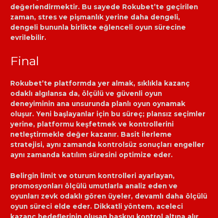
değerlendirmektir. Bu sayede Rokubet’te geçirilen
zaman, stres ve pişmanlık yerine daha dengeli,
dengeli bununla birlikte eğlenceli oyun sürecine
evrilebilir.
Final
Rokubet’te platformda yer almak, sıklıkla kazanç
odaklı algılansa da, ölçülü ve güvenli oyun
deneyiminin ana unsurunda planlı oyun oynamak
oluşur. Yeni başlayanlar için bu süreç; plansız seçimler
yerine, platformu keşfetmek ve kontrollerini
netleştirmekle değer kazanır. Basit ilerleme
stratejisi, aynı zamanda kontrolsüz sonuçları engeller
aynı zamanda katılım süresini optimize eder.
Belirgin limit ve oturum kontrolleri ayarlayan,
promosyonları ölçülü umutlarla analiz eden ve
oyunları zevk odaklı gören üyeler, devamlı daha ölçülü
oyun süreci elde eder. Dikkatli yöntem, aceleci
kazanç hedeflerinin oluşan baskıyı kontrol altına alır