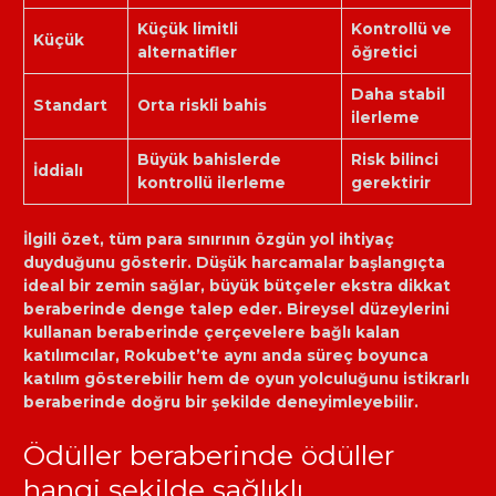
Küçük limitli
Kontrollü ve
Küçük
alternatifler
öğretici
Daha stabil
Standart
Orta riskli bahis
ilerleme
Büyük bahislerde
Risk bilinci
İddialı
kontrollü ilerleme
gerektirir
İlgili özet, tüm para sınırının özgün yol ihtiyaç
duyduğunu gösterir. Düşük harcamalar başlangıçta
ideal bir zemin sağlar, büyük bütçeler ekstra dikkat
beraberinde denge talep eder. Bireysel düzeylerini
kullanan beraberinde çerçevelere bağlı kalan
katılımcılar, Rokubet’te aynı anda süreç boyunca
katılım gösterebilir hem de oyun yolculuğunu istikrarlı
beraberinde doğru bir şekilde deneyimleyebilir.
Ödüller beraberinde ödüller
hangi şekilde sağlıklı