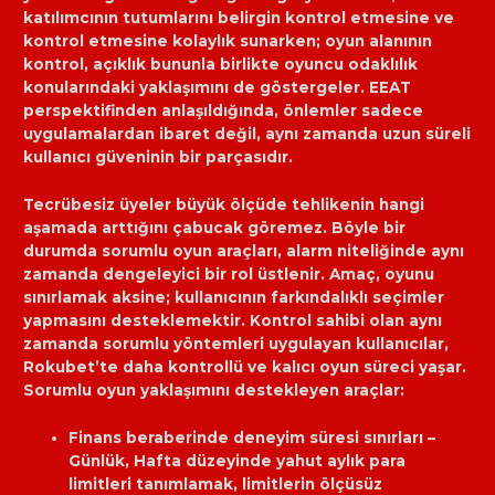
katılımcının tutumlarını belirgin kontrol etmesine ve
kontrol etmesine kolaylık sunarken; oyun alanının
kontrol, açıklık bununla birlikte oyuncu odaklılık
konularındaki yaklaşımını de göstergeler. EEAT
perspektifinden anlaşıldığında, önlemler sadece
uygulamalardan ibaret değil, aynı zamanda uzun süreli
kullanıcı güveninin bir parçasıdır.
Tecrübesiz üyeler büyük ölçüde tehlikenin hangi
aşamada arttığını çabucak göremez. Böyle bir
durumda sorumlu oyun araçları, alarm niteliğinde aynı
zamanda dengeleyici bir rol üstlenir. Amaç, oyunu
sınırlamak aksine; kullanıcının farkındalıklı seçimler
yapmasını desteklemektir. Kontrol sahibi olan aynı
zamanda sorumlu yöntemleri uygulayan kullanıcılar,
Rokubet’te daha kontrollü ve kalıcı oyun süreci yaşar.
Sorumlu oyun yaklaşımını destekleyen araçlar:
Finans beraberinde deneyim süresi sınırları –
Günlük, Hafta düzeyinde yahut aylık para
limitleri tanımlamak, limitlerin ölçüsüz