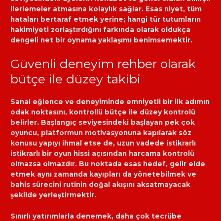
ilerlemeler atmasına kolaylık sağlar. Esas niyet, tüm
hataları bertaraf etmek yerine; hangi tür tutumların
hakimiyeti zorlaştırdığını farkında olarak oldukça
dengeli net bir oynama yaklaşımı benimsemektir.
Güvenli deneyim rehber olarak
bütçe ile düzey takibi
Sanal eğlence ve deneyiminde emniyetli bir ilk adımın
odak noktasını, kontrollü bütçe ile düzey kontrolü
belirler. Başlangıç seviyesindeki başlayan pek çok
oyuncu, platformun motivasyonuna kapılarak söz
konusu yapıyı ihmal etse de, uzun vadede istikrarlı
istikrarlı bir oyun hissi açısından harcama kontrolü
olmazsa olmazdır. Bu noktada esas hedef, gelir elde
etmek aynı zamanda kayıpları da yönetebilmek ve
bahis sürecini rutinin doğal akışını aksatmayacak
şekilde yerleştirmektir.
Sınırlı yatırımlarla denemek, daha çok tecrübe