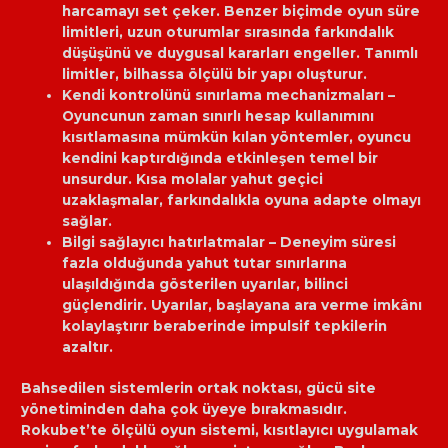
harcamayı set çeker. Benzer biçimde oyun süre
limitleri, uzun oturumlar sırasında farkındalık
düşüşünü ve duygusal kararları engeller. Tanımlı
limitler, bilhassa ölçülü bir yapı oluşturur.
Kendi kontrolünü sınırlama mechanizmaları –
Oyuncunun zaman sınırlı hesap kullanımını
kısıtlamasına mümkün kılan yöntemler, oyuncu
kendini kaptırdığında etkinleşen temel bir
unsurdur. Kısa molalar yahut geçici
uzaklaşmalar, farkındalıkla oyuna adapte olmayı
sağlar.
Bilgi sağlayıcı hatırlatmalar – Deneyim süresi
fazla olduğunda yahut tutar sınırlarına
ulaşıldığında gösterilen uyarılar, bilinci
güçlendirir. Uyarılar, başlayana ara verme imkânı
kolaylaştırır beraberinde impulsif tepkilerin
azaltır.
Bahsedilen sistemlerin ortak noktası, gücü site
yönetiminden daha çok üyeye bırakmasıdır.
Rokubet’te ölçülü oyun sistemi, kısıtlayıcı uygulamak