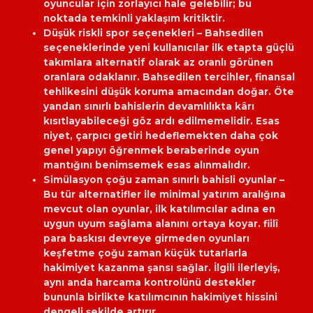
oyuncular için zorlayıcı hale gelebilir; bu
noktada temkinli yaklaşım kritiktir.
Düşük riskli spor seçenekleri – Bahsedilen
seçeneklerinde yeni kullanıcılar ilk etapta güçlü
takımlara alternatif olarak az oranlı görünen
oranlara odaklanır. Bahsedilen tercihler, finansal
tehlikesini düşük koruma amacından doğar. Öte
yandan sınırlı bahislerin devamlılıkta kârı
kısıtlayabileceği göz ardı edilmemelidir. Esas
niyet, çarpıcı getiri hedeflemekten daha çok
genel yapıyı öğrenmek beraberinde oyun
mantığını benimsemek esas alınmalıdır.
Simülasyon çoğu zaman sınırlı bahisli oyunlar –
Bu tür alternatifler ile minimal yatırım aralığına
mevcut olan oyunlar, ilk katılımcılar adına en
uygun uyum sağlama alanını ortaya koyar. fiilî
para baskısı devreye girmeden oyunları
keşfetme çoğu zaman küçük tutarlarla
hakimiyet kazanma şansı sağlar. İlgili ilerleyiş,
aynı anda harcama kontrolünü destekler
bununla birlikte katılımcının hakimiyet hissini
dengeli şekilde artırır.