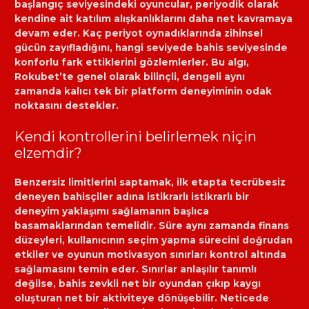
başlangıç seviyesindeki oyuncular, periyodik olarak
kendine ait katılım alışkanlıklarını daha net kavramaya
devam eder. Kaç periyot oynadıklarında zihinsel
gücün zayıfladığını, hangi seviyede bahis seviyesinde
konforlu fark ettiklerini gözlemlerler. Bu algı,
Rokubet’te genel olarak bilinçli, dengeli aynı
zamanda kalıcı tek bir platform deneyiminin odak
noktasını destekler.
Kendi kontrollerini belirlemek niçin
elzemdir?
Benzersiz limitlerini saptamak, ilk etapta tecrübesiz
deneyen bahisçiler adına istikrarlı istikrarlı bir
deneyim yaklaşımı sağlamanın başlıca
basamaklarından temelidir. Süre aynı zamanda finans
düzeyleri, kullanıcının seçim yapma sürecini doğrudan
etkiler ve oyunun motivasyon sınırları kontrol altında
sağlamasını temin eder. Sınırlar anlaşılır tanımlı
değilse, bahis zevkli net bir oyundan çıkıp kaygı
oluşturan net bir aktiviteye dönüşebilir. Neticede