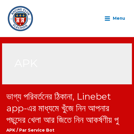
Aller
au
contenu
Menu
Main
Menu
APK
ভাগ্য পরিবর্তনের ঠিকানা, Linebet
app-এর মাধ্যমে খুঁজে নিন আপনার
পছন্দের খেলা আর জিতে নিন আকর্ষণীয় পু
APK
/ Par
Service Bot