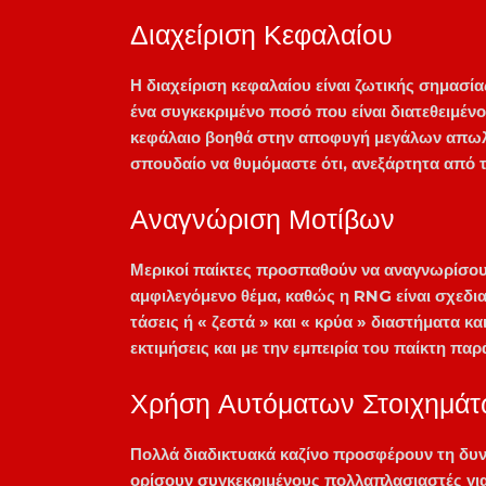
Διαχείριση Κεφαλαίου
Η διαχείριση κεφαλαίου είναι ζωτικής σημασία
ένα συγκεκριμένο ποσό που είναι διατεθειμέν
κεφάλαιο βοηθά στην αποφυγή μεγάλων απωλειώ
σπουδαίο να θυμόμαστε ότι, ανεξάρτητα από 
Αναγνώριση Μοτίβων
Μερικοί παίκτες προσπαθούν να αναγνωρίσουν
αμφιλεγόμενο θέμα, καθώς η RNG είναι σχεδι
τάσεις ή « ζεστά » και « κρύα » διαστήματα κ
εκτιμήσεις και με την εμπειρία του παίκτη πα
Χρήση Αυτόματων Στοιχημά
Πολλά διαδικτυακά καζίνο προσφέρουν τη δυ
ορίσουν συγκεκριμένους πολλαπλασιαστές γι