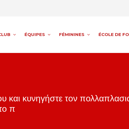
CLUB
CLUB
ÉQUIPES
ÉQUIPES
FÉMININES
FÉMININES
ÉCOLE DE F
ÉCOLE DE F
ου και κυνηγήστε τον πολλαπλασ
το π