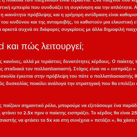
τική εμπειρία που συνδυάζει τη συγκίνηση και την απλότητα. Α
 η ικανότητα πρόβλεψης και η γρήγορη αντίδραση είναι καθοριστ
 του κινδύνου και της ανταμοιβής, το καθιστούν μια ελκυστική
ται αρκετά συχνά σε διάφορες συγκρίσεις με άλλα δημοφιλή παιχν
d και πώς λειτουργεί;
ς κανόνες, αλλά με τεράστιες δυνατότητες κέρδους. Ο παίκτης 
ας σταδιακά τον πολλαπλασιαστή. Στόχος είναι να « εισπράξει » 
σκολία έγκειται στην πρόβλεψη του πότε ο πολλαπλασιαστής θα
ς δυσκολίας ποικίλει ανάλογα την στρατηγική που θα επιλέξει 
ς παίζουν σημαντικό ρόλο, μπορούμε να εξετάσουμε ένα παράδ
φτάνει το 2.5x πριν ο παίκτης εισπράξει. Το κέρδος θα είναι 2
σιαστής να φτάσει το 5x και στη συνέχεια « πετάξει », θα χάσει