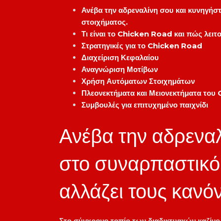
Ανέβα την αδρεναλίνη σου και κυνηγήσ
στοιχήματος.
Τι είναι το Chicken Road και πώς λειτο
Στρατηγικές για το Chicken Road
Διαχείριση Κεφαλαίου
Αναγνώριση Μοτίβων
Χρήση Αυτόματων Στοιχημάτων
Πλεονεκτήματα και Μειονεκτήματα του
Συμβουλές για επιτυχημένο παιχνίδι
Ανέβα την αδρενα
στο συναρπαστικό
αλλάζει τους κανόν
Στο σύγχρονο τοπίο των διαδικτυακών καζίνο, 