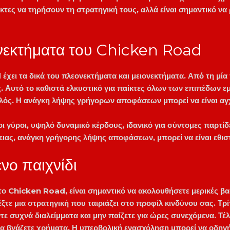
ίκτες να τηρήσουν τη στρατηγική τους, αλλά είναι σημαντικό 
ονεκτήματα του Chicken Road
έχει τα δικά του πλεονεκτήματα και μειονεκτήματα. Από τη μί
 Αυτό το καθιστά ελκυστικό για παίκτες όλων των επιπέδων εμ
λός. Η ανάγκη λήψης γρήγορων αποφάσεων μπορεί να είναι αγχ
ι γύροι, υψηλό δυναμικό κέρδους, ιδανικό για σύντομες παρτίδ
ας, ανάγκη γρήγορης λήψης αποφάσεων, μπορεί να είναι εθιστ
νο παιχνίδι
στο Chicken Road, είναι σημαντικό να ακολουθήσετε μερικές β
ξτε μια στρατηγική που ταιριάζει στο προφίλ κινδύνου σας. Τρ
 συχνά διαλείμματα και μην παίζετε για ώρες συνεχόμενα. Τέλος
 να βγάζετε χρήματα. Η υπερβολική ενασχόληση μπορεί να οδηγ