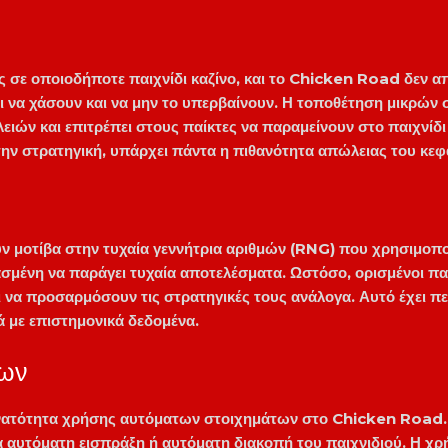
ς σε οποιοδήποτε παιχνίδι καζίνο, και το Chicken Road δεν απ
οι να χάσουν και να μην το υπερβαίνουν. Η τοποθέτηση μικρών
ν και επιτρέπει στους παίκτες να παραμείνουν στο παιχνίδι 
την στρατηγική, υπάρχει πάντα η πιθανότητα απώλειας του κεφ
 μοτίβα στην τυχαία γεννήτρια αριθμών (RNG) που χρησιμοποι
ασμένη να παράγει τυχαία αποτελέσματα. Ωστόσο, ορισμένοι πα
αι να προσαρμόσουν τις στρατηγικές τους ανάλογα. Αυτό έχει πε
ρά με επιστημονικά δεδομένα.
των
νατότητα χρήσης αυτόματων στοιχημάτων στο Chicken Road. Αυ
α αυτόματη εισπράξη ή αυτόματη διακοπή του παιχνιδιού. Η χ