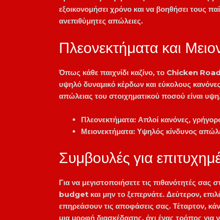
εξοικονομήσει χρόνο και να βοηθήσει τους πα
ανεπιθύμητες απώλειες.
Πλεονεκτήματα και Μει
Όπως κάθε παιχνίδι καζίνο, το Chicken Road 
υψηλό δυναμικό κέρδων και εύκολους κανόνες.
απώλειας του στοιχηματικού ποσού είναι υψη
Πλεονεκτήματα:
Απλοί κανόνες, γρήγορο
Μειονεκτήματα:
Υψηλός κίνδυνος απώλει
Συμβουλές για επιτυχημέ
Για να μεγιστοποιήσετε τις πιθανότητές σας 
budget και μην το ξεπερνάτε. Δεύτερον, επιλέ
επηρεάσουν τις αποφάσεις σας. Τέταρτον, κάντε
μια μορφή διασκέδασης, όχι ένας τρόπος για