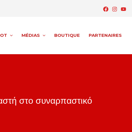
OOT
OOT
MÉDIAS
MÉDIAS
BOUTIQUE
BOUTIQUE
PARTENAIRES
PARTENAIRES
ιαστή στο συναρπαστικό