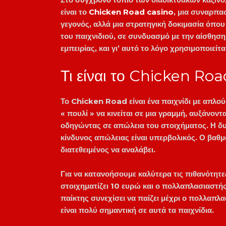
είναι το
Chicken Road casino
, μια συναρπασ
γεγονός, αλλά μια στρατηγική δοκιμασία όπου
του παιχνιδιού, σε συνδυασμό με την αίσθηση
εμπειρίας, και γι’ αυτό το λόγο χρησιμοποιεί
Τι είναι το Chicken Roa
Το Chicken Road είναι ένα παιχνίδι με απλού
« πουλί » να κινείται σε μια γραμμή, αυξάνοντ
οδηγώντας σε απώλεια του στοιχήματος. Η δυ
κίνδυνος απώλειας είναι υπερβολικός. Ο βαθμό
διατεθειμένος να αναλάβει.
Για να κατανοήσουμε καλύτερα τις πιθανότητε
στοιχηματίζει 10 ευρώ και ο πολλαπλασιαστής 
παίκτης συνεχίσει να παίζει μέχρι ο πολλαπλα
είναι πολύ σημαντική σε αυτά τα παιχνίδια.