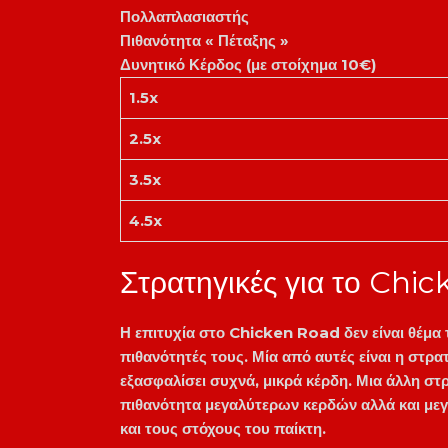
Πολλαπλασιαστής
Πιθανότητα « Πέταξης »
Δυνητικό Κέρδος (με στοίχημα 10€)
1.5x
2.5x
3.5x
4.5x
Στρατηγικές για το Chi
Η επιτυχία στο Chicken Road δεν είναι θέμα
πιθανότητές τους. Μία από αυτές είναι η στρα
εξασφαλίσει συχνά, μικρά κέρδη. Μια άλλη στ
πιθανότητα μεγαλύτερων κερδών αλλά και μεγ
και τους στόχους του παίκτη.