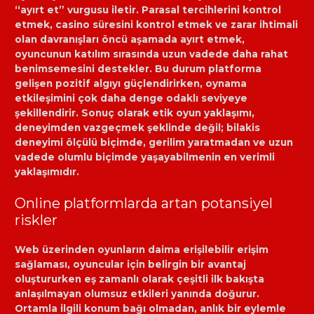
“ayırt et” vurgusu iletir. Parasal tercihlerini kontrol
etmek, casino süresini kontrol etmek ve zarar ihtimali
olan davranışları öncü aşamada ayırt etmek,
oyuncunun katılım sırasında uzun vadede daha rahat
benimsemesini destekler. Bu durum platforma
gelişen pozitif algıyı güçlendirirken, oynama
etkileşimini çok daha denge odaklı seviyeye
şekillendirir. Sonuç olarak etik oyun yaklaşımı,
deneyimden vazgeçmek şeklinde değil; bilakis
deneyimi ölçülü biçimde, gerilim yaratmadan ve uzun
vadede olumlu biçimde yaşayabilmenin en verimli
yaklaşımıdır.
Online platformlarda artan potansiyel
riskler
Web üzerinden oyunların daima erişilebilir erişim
sağlaması, oyuncular için belirgin bir avantaj
oluştururken eş zamanlı olarak çeşitli ilk bakışta
anlaşılmayan olumsuz etkileri yanında doğurur.
Ortamla ilgili konum bağı olmadan, anlık bir eylemle