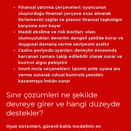
Finansal yatırma çerçeveleri: oyuncunun
oluşturduğu finansal çerçeve esas alınarak
ilerlemesini sağlar ve plansız finansal taşkınlığın
karşısına sınır koyar
Maddi eksilme ve risk kısıtları: olası
olumsuzlukları denetim dengeli şekilde korur ve
duygusal davranış verme seviyesini azaltır
Casino periyodu uyarıları: deneyim esnasında
harcanan zamanı takip edilebilir olarak sunar ve
kontrol algısı pekiştirir
Sınırlı mola seçenekleri: tanımlı anlık oyuna ara
verme sunarak ruhsal kontrolü yeniden
kazanmaya imkân sunar
Sınır çözümleri ne şekilde
devreye girer ve hangi düzeyde
destekler?
Oyun sistemleri, güvenli bahis modelinin en