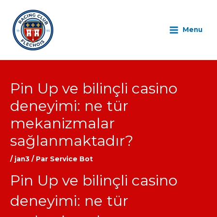
Aller
au
contenu
Menu
Main
Menu
Pin Up ve bilinçli casino
deneyimi: ne tür
mekanizmalar
sağlanmaktadır?
/
jan3
/ Par
Service Bot
Pin Up ve bilinçli casino
deneyimi: ne tür