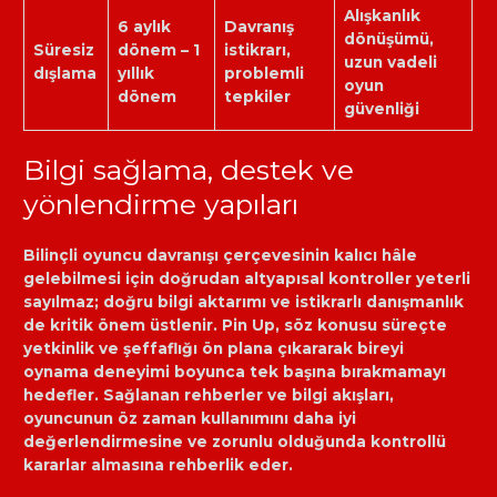
Alışkanlık
6 aylık
Davranış
dönüşümü,
Süresiz
dönem – 1
istikrarı,
uzun vadeli
dışlama
yıllık
problemli
oyun
dönem
tepkiler
güvenliği
Bilgi sağlama, destek ve
yönlendirme yapıları
Bilinçli oyuncu davranışı çerçevesinin kalıcı hâle
gelebilmesi için doğrudan altyapısal kontroller yeterli
sayılmaz; doğru bilgi aktarımı ve istikrarlı danışmanlık
de kritik önem üstlenir. Pin Up, söz konusu süreçte
yetkinlik ve şeffaflığı ön plana çıkararak bireyi
oynama deneyimi boyunca tek başına bırakmamayı
hedefler. Sağlanan rehberler ve bilgi akışları,
oyuncunun öz zaman kullanımını daha iyi
değerlendirmesine ve zorunlu olduğunda kontrollü
kararlar almasına rehberlik eder.