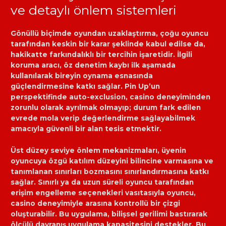
ve detaylı önlem sistemleri
Gönüllü biçimde oyundan uzaklaştırma, çoğu oyuncu
tarafından keskin bir karar şeklinde kabul edilse da,
hakikatte farkındalıklı bir tercihin işaretidir. İlgili
koruma aracı, öz denetim kaybı ilk aşamada
kullanılarak bireyin oynama esnasında
güçlendirmesine katkı sağlar. Pin Up’un
perspektifinde auto-exclusion, casino deneyiminden
zorunlu olarak ayrılmak olmayıp; durum fark edilen
evrede mola verip değerlendirme sağlayabilmek
amacıyla güvenli bir alan tesis etmektir.
Üst düzey seviye önlem mekanizmaları, üyenin
oyuncuya özgü katılım düzeyini bilincine varmasına ve
tanımlanan sınırları bozmasını sınırlandırmasına katkı
sağlar. Sınırlı ya da uzun süreli oyuncu tarafından
erişim engelleme seçenekleri vasıtasıyla oyuncu,
casino deneyimiyle arasına kontrollü bir çizgi
oluşturabilir. Bu uygulama, bilişsel gerilimi bastırarak
ölçülü davranış uygulama kapasitesini destekler. Bu