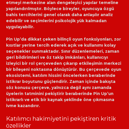
etmeyi merkezine alan dengeleyici yapılar temeline
yapılandırılmıştır. Böylece bireyler, oyuncuya özgü
bahis tercihlerini genel olarak daha anlaşılır analiz
edebilir ve seçimlerini psikolojik yük kalmadan
uygulayabilir.
Pin Up’da dikkat çeken bilinçli oyun fonksiyonları, zor
kısıtlar yerine tercih ederek açık ve kullanımı kolay
seçenekler sunmaktadır. Sınır düzenlemeleri, zaman
geri bildirimleri ve öz takip imkânları, kullanıcıyı
izleyici bir rol çerçeveden çıkarıp etkileşimin merkezi
bir bileşeni noktasına dönüştürür. Bu çerçevede oyun
ekosistemi, katılım hissini öncelerken beraberinde
istikrar boyutunu güçlendirir. Zaman içinde bakışta
söz konusu çerçeve, yalnızca değil aynı zamanda
üyelerin tatminini pekiştirir beraberinde Pin Up’un
istikrarlı ve etik bir kaynak şeklinde öne çıkmasına
ivme kazandırır.
Katılımcı hakimiyetini pekiştiren kritik
özellikler