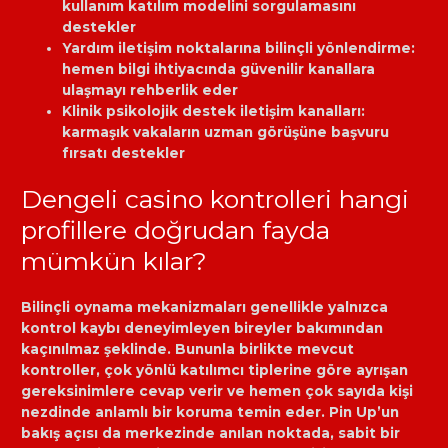
kullanım katılım modelini sorgulamasını
destekler
Yardım iletişim noktalarına bilinçli yönlendirme:
hemen bilgi ihtiyacında güvenilir kanallara
ulaşmayı rehberlik eder
Klinik psikolojik destek iletişim kanalları:
karmaşık vakaların uzman görüşüne başvuru
fırsatı destekler
Dengeli casino kontrolleri hangi
profillere doğrudan fayda
mümkün kılar?
Bilinçli oynama mekanizmaları genellikle yalnızca
kontrol kaybı deneyimleyen bireyler bakımından
kaçınılmaz şeklinde. Bununla birlikte mevcut
kontroller, çok yönlü katılımcı tiplerine göre ayrışan
gereksinimlere cevap verir ve hemen çok sayıda kişi
nezdinde anlamlı bir koruma temin eder. Pin Up’un
bakış açısı da merkezinde anılan noktada, sabit bir