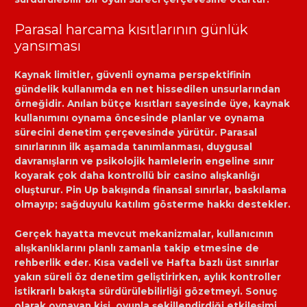
Parasal harcama kısıtlarının günlük
yansıması
Kaynak limitler, güvenli oynama perspektifinin
gündelik kullanımda en net hissedilen unsurlarından
örneğidir. Anılan bütçe kısıtları sayesinde üye, kaynak
kullanımını oynama öncesinde planlar ve oynama
sürecini denetim çerçevesinde yürütür. Parasal
sınırlarının ilk aşamada tanımlanması, duygusal
davranışların ve psikolojik hamlelerin engeline sınır
koyarak çok daha kontrollü bir casino alışkanlığı
oluşturur. Pin Up bakışında finansal sınırlar, baskılama
olmayıp; sağduyulu katılım gösterme hakkı destekler.
Gerçek hayatta mevcut mekanizmalar, kullanıcının
alışkanlıklarını planlı zamanla takip etmesine de
rehberlik eder. Kısa vadeli ve Hafta bazlı üst sınırlar
yakın süreli öz denetim geliştirirken, aylık kontroller
istikrarlı bakışta sürdürülebilirliği gözetmeyi. Sonuç
olarak oynayan kişi, oyunla şekillendirdiği etkileşimi