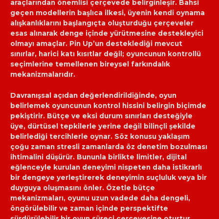
araçlarından önemlisi çerçevede belirginleşir. Bahsi
geçen modellerin başlıca ilkesi, üyenin kendi oynama
alışkanlıklarını başlangıçta oluşturduğu çerçeveler
esas alınarak denge içinde yürütmesine destekleyici
olmayı amaçlar. Pin Up’un desteklediği mevcut
sınırlar, harici katı kısıtlar değil; oyuncunun kontrollü
seçimlerine temellenen bireysel farkındalık
mekanizmalarıdır.
Davranışsal açıdan değerlendirildiğinde, oyun
belirlemek oyuncunun kontrol hissini belirgin biçimde
pekiştirir. Bütçe ve eksi durum sınırları desteğiyle
üye, dürtüsel tepkilerle yerine değil bilinçli şekilde
belirlediği tercihlerle oynar. Söz konusu yaklaşım
çoğu zaman stresli zamanlarda öz denetim bozulması
ihtimalini düşürür. Bununla birlikte limitler, dijital
eğlenceyle kurulan deneyimi nispeten daha istikrarlı
bir dengeye yerleştirerek deneyimin suçluluk veya bir
duyguya oluşmasını önler. Özetle bütçe
mekanizmaları, oyunu uzun vadede daha dengeli,
öngörülebilir ve zaman içinde perspektifte
sürdürülebilir bir oyun süreci çerçevesine oturtur.