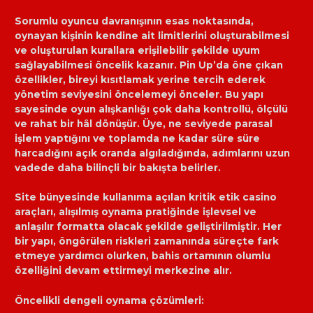
Sorumlu oyuncu davranışının esas noktasında,
oynayan kişinin kendine ait limitlerini oluşturabilmesi
ve oluşturulan kurallara erişilebilir şekilde uyum
sağlayabilmesi öncelik kazanır. Pin Up’da öne çıkan
özellikler, bireyi kısıtlamak yerine tercih ederek
yönetim seviyesini öncelemeyi önceler. Bu yapı
sayesinde oyun alışkanlığı çok daha kontrollü, ölçülü
ve rahat bir hâl dönüşür. Üye, ne seviyede parasal
işlem yaptığını ve toplamda ne kadar süre süre
harcadığını açık oranda algıladığında, adımlarını uzun
vadede daha bilinçli bir bakışta belirler.
Site bünyesinde kullanıma açılan kritik etik casino
araçları, alışılmış oynama pratiğinde işlevsel ve
anlaşılır formatta olacak şekilde geliştirilmiştir. Her
bir yapı, öngörülen riskleri zamanında süreçte fark
etmeye yardımcı olurken, bahis ortamının olumlu
özelliğini devam ettirmeyi merkezine alır.
Öncelikli dengeli oynama çözümleri: